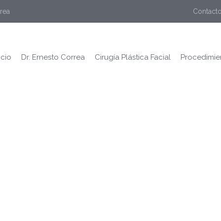
rrea
Contacto
icio
Dr. Ernesto Correa
Cirugía Plástica Facial
Procedimie