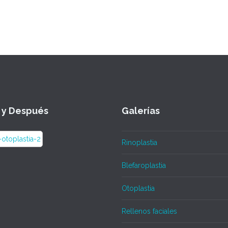
 y Después
Galerías
Rinoplastia
Blefaroplastia
Otoplastia
Rellenos faciales