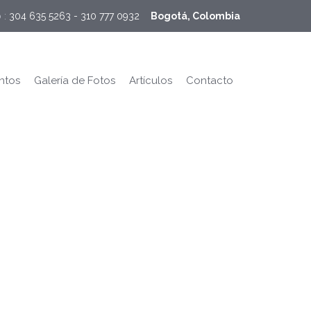
 :
304 635 5263 - 310 777 0932    
Bogotá, Colombia
ntos
Galería de Fotos
Artículos
Contacto