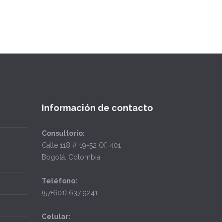
Información de contacto
Consultorio:
Calle 118 # 19-52 Of, 401
Bogotá, Colombia
Teléfono:
(57+601) 637 9241
Celular: