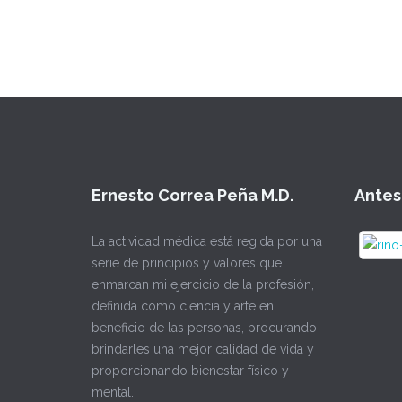
Ernesto Correa Peña M.D.
Antes
La actividad médica está regida por una
serie de principios y valores que
enmarcan mi ejercicio de la profesión,
definida como ciencia y arte en
beneficio de las personas, procurando
brindarles una mejor calidad de vida y
proporcionando bienestar físico y
mental.